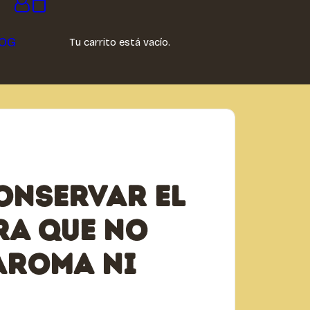
OG
Tu carrito está vacío.
nservar el
ra que no
aroma ni