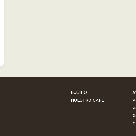
EQUIPO
A
NUESTRO CAFÉ
P
P
P
D