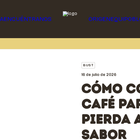
A
ENCUÉNTRANOS
ORIGEN
EQUIPO
BL
BUST
16 de julio de 2026
Cómo co
café pa
pierda 
sabor