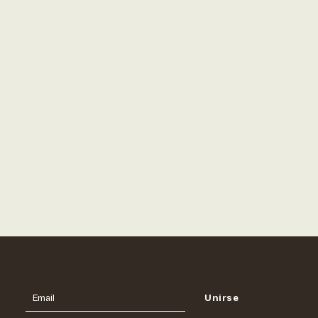
COMUNIDAD BUST
25 de enero de 2026
Coffee Party
Errenteria en
BakerBoyz – Café y
Cookie de Tiramisú
LEER MÁS
Email
Unirse
Email