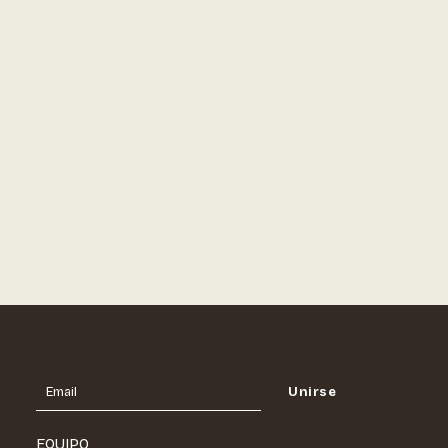
CAFÉ DE ESPECIALIDAD
24 de abril de 2026
Café de Especialidad
de Colombia: Origen,
Proceso y Producto
LEER MÁS
Email
Unirse
Email
EQUIPO