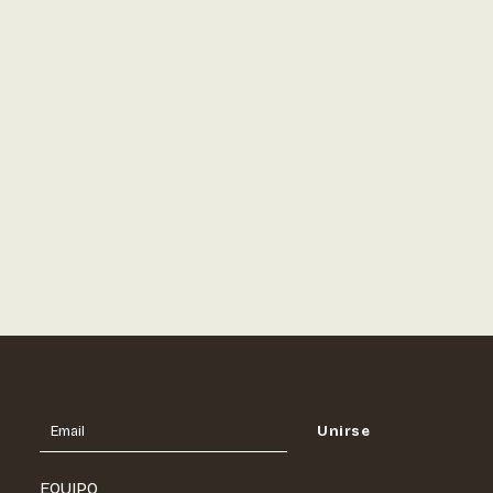
RECETAS
5 de septiembre de 2025
Cómo Preparar Cold
Brew: Guía Fácil
Paso a Paso
LEER MÁS
Email
Unirse
Email
EQUIPO